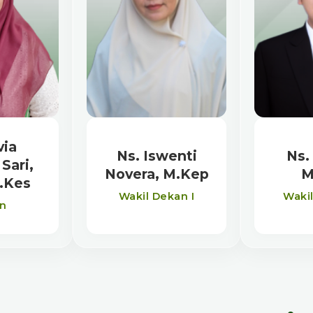
via
Ns. Iswenti
Ns.
Sari,
Novera, M.Kep
M
M.Kes
Wakil Dekan I
Wakil
n