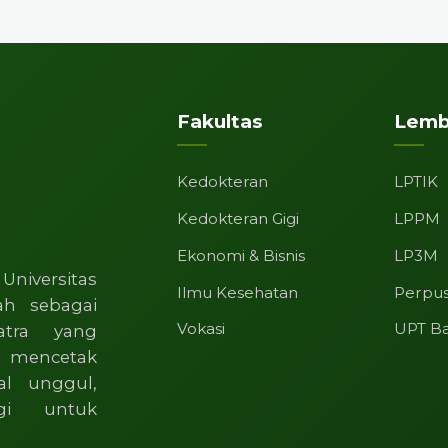
Fakultas
Lemb
Kedokteran
LPTIK
Kedokteran Gigi
LPPM
Ekonomi & Bisnis
LP3M
Universitas
Ilmu Kesehatan
Perpu
ah sebagai
Vokasi
UPT B
atra yang
i mencetak
al unggul,
ggi untuk