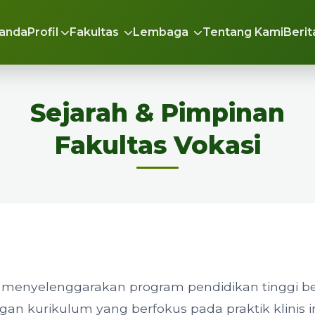
anda
Profil
Fakultas
Lembaga
Tentang Kami
Berit
Sejarah & Pimpinan
Fakultas Vokasi
h menyelenggarakan program pendidikan tinggi b
an kurikulum yang berfokus pada praktik klinis i